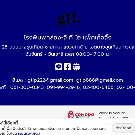
โรงพิมพ์กล่อง-จี ที ไอ แพ็คเก็จจิ้ง
 28 ถนนบางขุนเทียน-ชายทะเล แขวงท่าข้าม เขตบางขุนเทียน กรุ
วันจันทร์ - วันเสาร์ เวลา 08:00-17:00 น.
อีเมล :
gtip222@gmail.com
,
gtip888@gmail.com
พท์ :
081-300-0343
,
091-994-2946
,
02-100-6488
,
02-100
Work is Secure
Protect Data With
์นี้ใช้คุกกี้
Encrypt
ตั้งค่าคุกกี้
้คุกกี้เพื่อเพิ่มประสิทธิภาพและมอบประสบการณ์ความพึงพอใจของท่านใน
้งานเว็บไซต์
เรียนรู้เพิ่มเติม