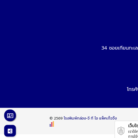
34 ซอยเทียนทะเล
โทรศั
© 2569
โรงพิมพ์กล่อง-จี ที ไอ แพ็คเก็จจิ้ง
เว็บไซต
เราใช
การใช