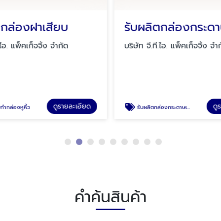
ตกล่องฝาเสียบ
.ไอ. แพ็คเก็จจิ้ง จำกัด
บริษัท จี.ที.ไอ. แพ็คเก็จจิ้ง จำ
ดูรายละเอียด
ดู
ทำกล่องหูหิ้ว
รับผลิตกล่องกระดาษเจาะหน้าต่าง
คำค้นสินค้า