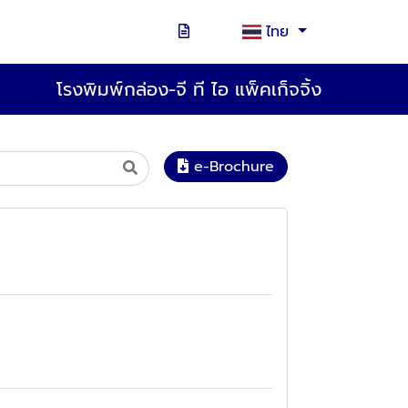
ไทย
โรงพิมพ์กล่อง-จี ที ไอ แพ็คเก็จจิ้ง
e-Brochure