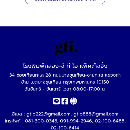
โรงพิมพ์กล่อง-จี ที ไอ แพ็คเก็จจิ้ง
34 ซอยเทียนทะเล 28 ถนนบางขุนเทียน-ชายทะเล แขวงท่า
ข้าม เขตบางขุนเทียน กรุงเทพมหานคร 10150
วันจันทร์ - วันเสาร์ เวลา 08:00-17:00 น.
อีเมล :
gtip222@gmail.com
,
gtip888@gmail.com
โทรศัพท์ :
081-300-0343
,
091-994-2946
,
02-100-6488
,
02-100-6414