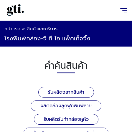
หน้าแรก
»
สินค้าและบริการ
โรงพิมพ์กล่อง-จี ที ไอ แพ็คเก็จจิ้ง
คำค้นสินค้า
รับผลิตฉลากสินค้า
ผลิตกล่องลูกฟูกพิมพ์ลาย
รับผลิตรับทำกล่องหูหิ้ว