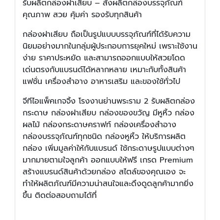
รับผลิตกล่องฝาเสียบ – สั่งผลิตกล่องบรรจุภัณฑ์
คุณภาพ สวย คุ้มค่า รองรับทุกสินค้า
กล่องฝาเสียบ ถือเป็นรูปแบบบรรจุภัณฑ์ที่ได้รับความ
นิยมอย่างมากในกลุ่มผู้ประกอบการยุคใหม่ เพราะใช้งาน
ง่าย ราคาประหยัด และสามารถออกแบบให้สวยโดด
เด่นตรงกับแบรนด์ได้หลากหลาย เหมาะกับทั้งสินค้า
แฟชั่น เครื่องสำอาง อาหารเสริม และของใช้ทั่วไป
จีทีไอแพ็คเกจจิ้ง โรงงานย่านพระราม 2 รับผลิตกล่อง
กระดาษ กล่องฝาเสียบ กล่องของขวัญ มีหูหิ้ว กล่อง
ผลไม้ กล่องกระดาษคราฟท์ กล่องเครื่องสำอาง
กล่องบรรจุภัณฑ์ทุกชนิด กล่องหูหิ้ว ให้บริการผลิต
กล่อง เพิ่มมูลค่าให้กับแบรนด์ ใช้กระดาษรูปแบบต่างๆ
มากมายตามใจลูกค้า ออกแบบให้ฟรี เกรด Premium
สร้างแบรนด์สินค้าด้วยกล่อง สไตล์ของคุณเอง จะ
ทำให้ผลิตภัณฑ์มีความน่าสนใจและดึงดูดลูกค้ามากยิ่ง
ขึ้น ติดต่อสอบถามได้ที่