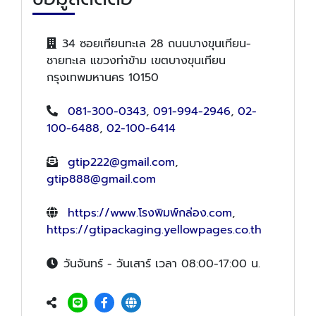
34 ซอยเทียนทะเล 28 ถนนบางขุนเทียน-
ชายทะเล แขวงท่าข้าม เขตบางขุนเทียน
กรุงเทพมหานคร 10150
081-300-0343
,
091-994-2946
,
02-
100-6488
,
02-100-6414
gtip222@gmail.com
,
gtip888@gmail.com
https://www.โรงพิมพ์กล่อง.com
,
https://gtipackaging.yellowpages.co.th
วันจันทร์ - วันเสาร์ เวลา 08:00-17:00 น.