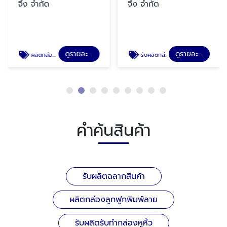
จิ้ง จำกัด
จิ้ง จำกัด
ดูรายละเอียด
ดูรายละเอียด
ผลิตกล่องลูกฟูกพิมพ์ลาย
รับผลิตกล่องกระดาษเจาะหน้าต่าง
คำค้นสินค้า
รับผลิตฉลากสินค้า
ผลิตกล่องลูกฟูกพิมพ์ลาย
รับผลิตรับทำกล่องหูหิ้ว