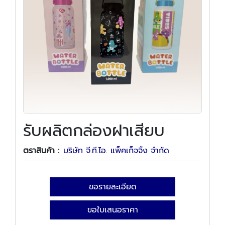
รับผลิตกล่องฝาเสียบ
ตราสินค้า :
บริษัท จี.ที.ไอ. แพ็คเก็จจิ้ง จำกัด
ขอรายละเอียด
ขอใบเสนอราคา